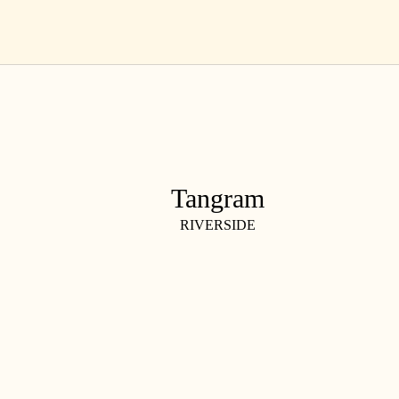
Salta
IT
al
contenuto
Tangram
RIVERSIDE