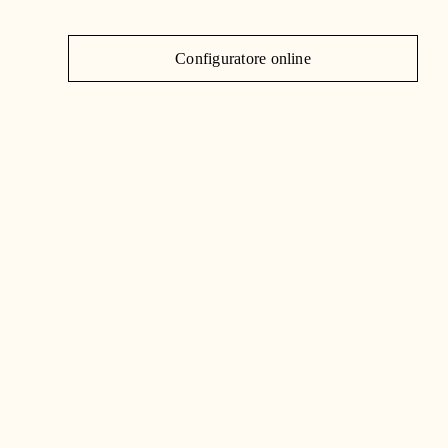
J
Configuratore online
C
|
IT