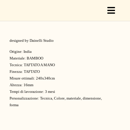
Toggl
Naviga
designed by Dainelli Studio
C
Origine: India
Materiale: BAMBOO
Tecnica: TAFTATO A MANO
C
Finezza: TAFTATO
Misure ottimali: 240x340cm
Altezza: 16mm
S
Tempi di lavorazione: 3 mesi
Personalizzazione: Tecnica, Colore, materiale, dimensione,
forma
O