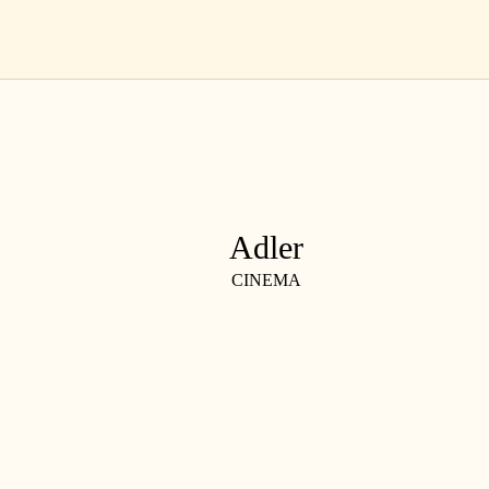
Salta
IT
al
contenuto
Adler
CINEMA