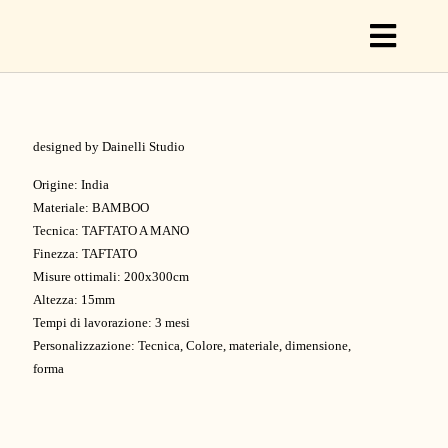
Toggl
Naviga
C
designed by Dainelli Studio
Origine: India
Materiale: BAMBOO
C
Tecnica: TAFTATO A MANO
Finezza: TAFTATO
Misure ottimali: 200x300cm
Altezza: 15mm
S
Tempi di lavorazione: 3 mesi
Personalizzazione: Tecnica, Colore, materiale, dimensione,
forma
O