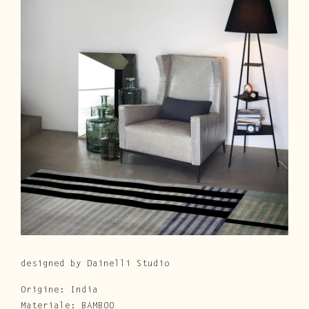
Cura e Manutenzione
Customer Service
Downloads
Area Riservata
|
IT
EN
designed by Dainelli Studio
Origine: India
Materiale: BAMBOO