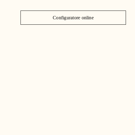
J
Configuratore online
C
|
IT