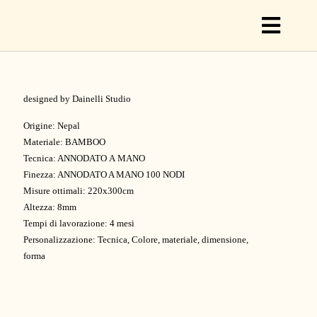
Toggl
Naviga
designed by Dainelli Studio
C
Origine: Nepal
Materiale: BAMBOO
Tecnica: ANNODATO A MANO
C
Finezza: ANNODATO A MANO 100 NODI
Misure ottimali: 220x300cm
Altezza: 8mm
S
Tempi di lavorazione: 4 mesi
Personalizzazione: Tecnica, Colore, materiale, dimensione,
forma
O