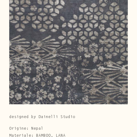
Cura e Manutenzione
Customer Service
Downloads
Area Riservata
|
IT
EN
designed by Dainelli Studio
Origine: Nepal
Materiale: BAMBOO, LANA