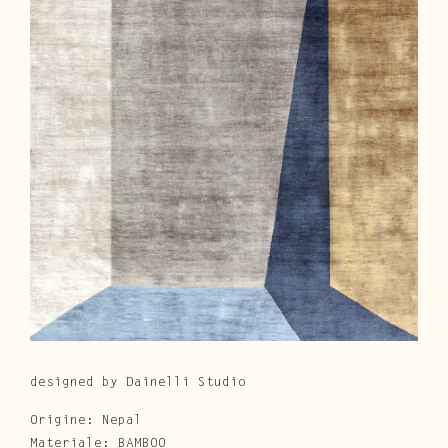
Cura e Manutenzione
Customer Service
Downloads
Area Riservata
|
IT
EN
designed by Dainelli Studio
Origine: Nepal
Materiale: BAMBOO