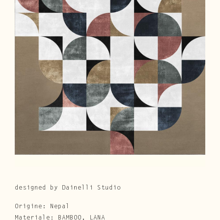
Cura e Manutenzione
Customer Service
Downloads
Area Riservata
|
IT
EN
designed by Dainelli Studio
Origine: Nepal
Materiale: BAMBOO, LANA