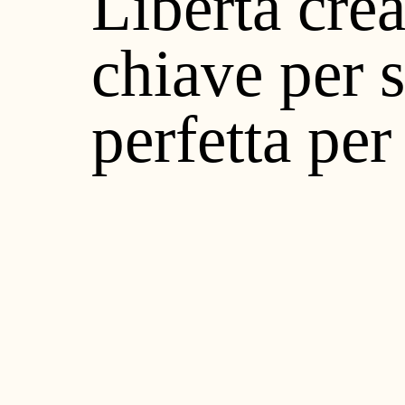
Libertà crea
Journal
chiave per 
Contatti
perfetta per
|
IT
EN