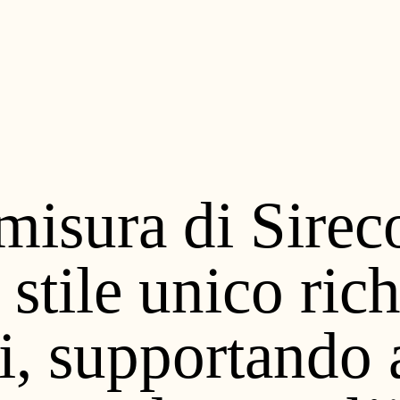
u misura di Sire
 stile unico ric
ti, supportando a