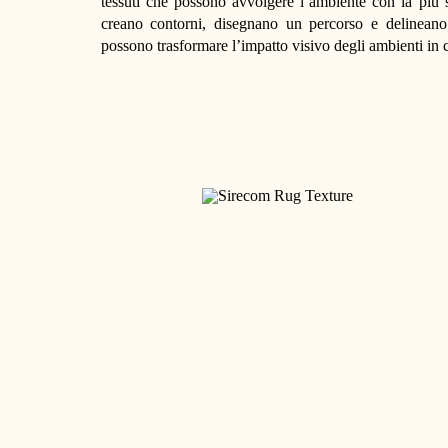
tessuti che possono avvolgere l’ambiente con la più s
creano contorni, disegnano un percorso e delineano 
possono trasformare l’impatto visivo degli ambienti in c