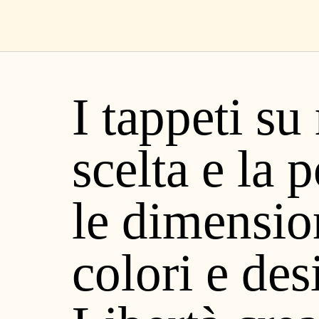
Salta
IT
al
contenuto
I tappeti s
Collezioni
scelta e la 
Custom M
le dimension
Sirecom
colori e des
Online 3D 