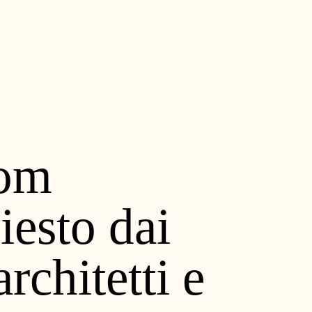
com
hiesto dai
rchitetti e