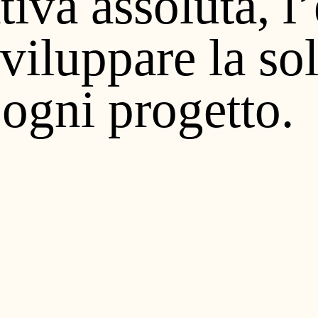
tiva assoluta, 
sviluppare la so
 ogni progetto.