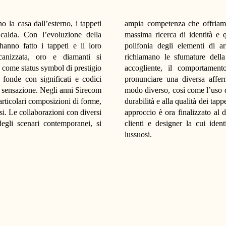
 la casa dall’esterno, i tappeti
ampia competenza che offriamo 
calda. Con l’evoluzione della
massima ricerca di identità e q
hanno fatto i tappeti e il loro
polifonia degli elementi di ar
canizzata, oro e diamanti si
richiamano le sfumature della
e come status symbol di prestigio
accogliente, il comportament
 fonde con significati e codici
pronunciare una diversa affer
e sensazione. Negli anni Sirecom
modo diverso, così come l’uso di 
articolari composizioni di forme,
durabilità e alla qualità dei tappe
isi. Le collaborazioni con diversi
approccio è ora finalizzato al 
degli scenari contemporanei, si
clienti e designer la cui ident
lussuosi.