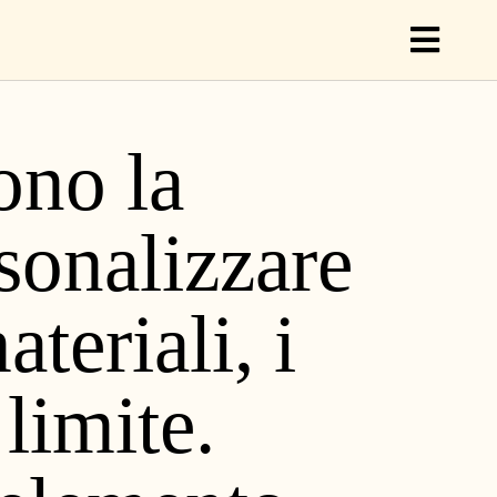
Toggl
Naviga
ono la
rsonalizzare
teriali, i
limite.
About Carpets