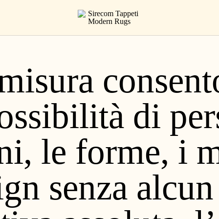
u misura consent
possibilità di pe
ade
i, le forme, i ma
ign senza alcun 
Configurator