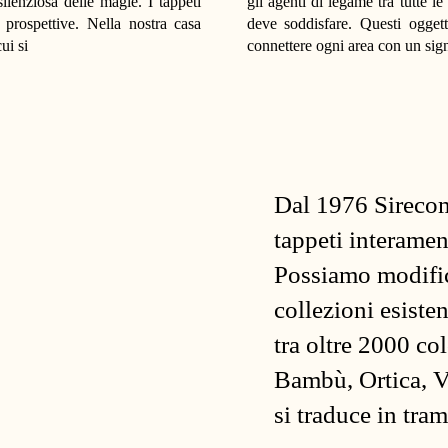
ilenziosa delle magie. I tappeti
gli agenti di legame tra tutte le
prospettive. Nella nostra casa
deve soddisfare. Questi ogget
ui si
connettere ogni area con un sign
Dal 1976 Sirecom
tappeti interamen
Possiamo modifica
collezioni esiste
tra oltre 2000 co
Bambù, Ortica, V
si traduce in tra