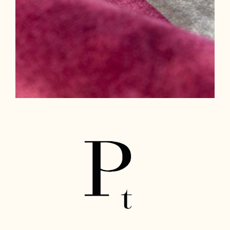
Cura e Manutenzione
Customer Service
Downloads
Area Riservata
|
IT
EN