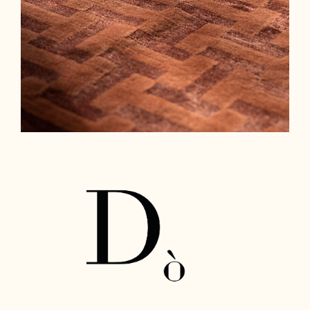
Cura e Manutenzione
Customer Service
Downloads
Area Riservata
|
IT
EN